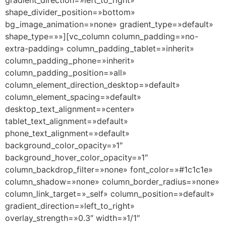
gradient_direction=»left_to_right»
shape_divider_position=»bottom»
bg_image_animation=»none» gradient_type=»default»
shape_type=»»][vc_column column_padding=»no-
extra-padding» column_padding_tablet=»inherit»
column_padding_phone=»inherit»
column_padding_position=»all»
column_element_direction_desktop=»default»
column_element_spacing=»default»
desktop_text_alignment=»center»
tablet_text_alignment=»default»
phone_text_alignment=»default»
background_color_opacity=»1″
background_hover_color_opacity=»1″
column_backdrop_filter=»none» font_color=»#1c1c1e»
column_shadow=»none» column_border_radius=»none»
column_link_target=»_self» column_position=»default»
gradient_direction=»left_to_right»
overlay_strength=»0.3″ width=»1/1″